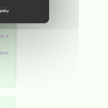
se ici :
policy
nis a
rbres