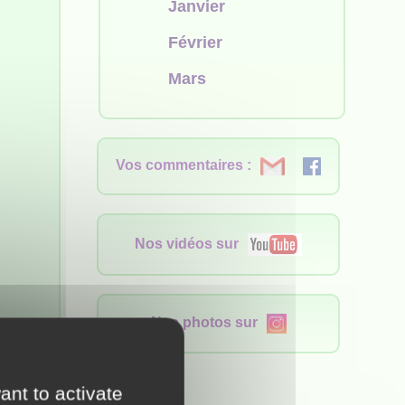
Janvier
Février
Mars
Vos commentaires :
Nos vidéos sur
Nos photos sur
license
ant to activate
e ici :