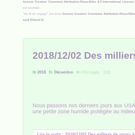
license Creative Commons Attribution-ShareAlike 4.0 International License
est soumise.
"Au fil du voyage" est sous
license Creative Commons Attribution-ShareAlike
sa/4.0/deed.fr
)
2018/12/02 Des millie
2018
Décembre
Affichages : 1191
Nous passons nos derniers jours aux US
une petite zone humide protégée au milie
Lire la suite : 2018/12/02 Des milliers de grues