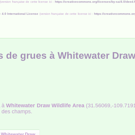
(version française de cette license ici :
https://creativecommons.org/licenses/by-sa/4.0/deed.f
 4.0 International License
(version française de cette license ici :
https://creativecommons.or
rs de grues à Whitewater Dra
A à
Whitewater Draw Wildlife Area
(31.56069,-109.7191
u des champs.
 à Whitewater Draw