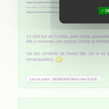
https://creativecommons.org/licenses/by-sa/4.0/deed.fr
) à laquel elle
La carte "U.S.A. Récapitulatif centre" est sous
license Creative Co
OK
https://creativecommons.org/licenses/by-sa/4.0/deed.fr
)
10 000 km en 3 mois, près d'une quarantai
été à nouveau une course contre la montre
On est contents de l'avoir fait. On a v
remarquables.
Lire la suite : 2018/12/03 Bilan des U.S.A.