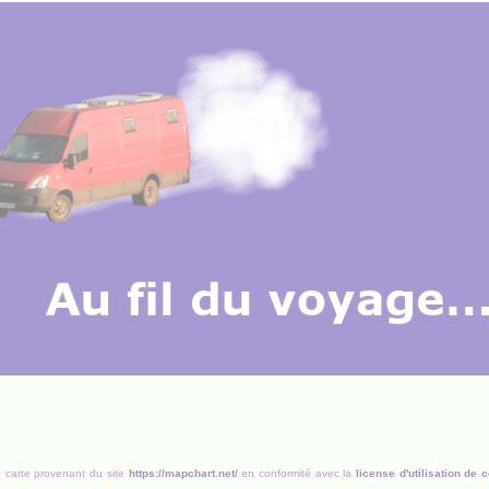
e carte provenant du site
https://mapchart.net/
en conformité avec la
license d'utilisation de c