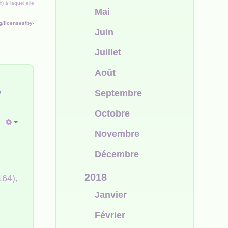
r
) à laquel elle
Mai
g/licenses/by-
Juin
Juillet
Août
w
Septembre
Octobre
Novembre
Décembre
2018
64),
Janvier
Février