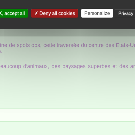
 est soumise.
mmons Attribution-ShareAlike 4.0 International License
(version française de cette licen
, accept all
Deny all cookies
Personalize
Privacy 
ne de spots obs, cette traversée du centre des Etats-U
.
u beaucoup d'animaux, des paysages superbes et des a