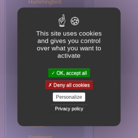
Hummingbird
Hermit
Jacobin
This site uses cookies
Violet Ear
and gives you control
over what you want to
Plovercrest
activate
Mango
OK, accept all
Sapphire
Deny all cookies
Emerald
Personalize
Woodnymph
Privacy policy
Brilliant
Hillstar
Sunbeam