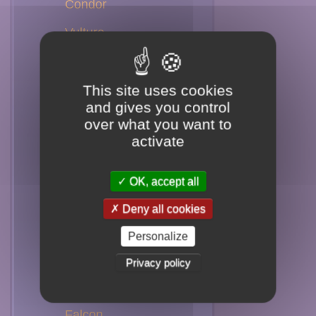
Condor
Vulture
Accipitridae
This site uses cookies
Eagle
and gives you control
Hawk
over what you want to
activate
Goshawk
Kite
OK, accept all
Harrier
Deny all cookies
Buzzard-Eagle
Personalize
Falconidae
Privacy policy
Forest-Falcon
Falcon