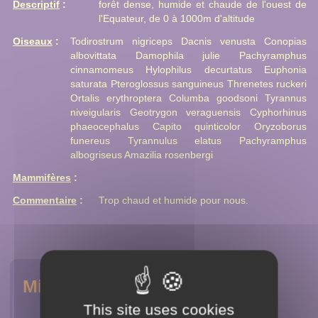
Descriptif
:
forêt dense, humide et chaude de l'ouest de
l'Equateur, de 0 à 1000m d'altitude
Oiseaux
:
Todirostrum nigriceps Dacnis venusta Conopias
albovittata Damophila julie Pachyramphus
cinnamomeus Hylophilus decurtatus Euphonia
saturata Pteroglossus sanguineus Threnetes ruckeri
Ortalis erythroptera Columba goodsoni Tyrannus
niveigularis Geotrygon veraguensis Cyphorhinus
phaeocephalus Capito quinticolor Oryzoborus
funereus Tyrannulus elatus Pachyramphus
albogriseus Amazilia rosenbergi
Mammifères
:
Commentaire
:
Trop chaud et humide pour nous.
Milieux
This site uses cookies
Amérique du nord