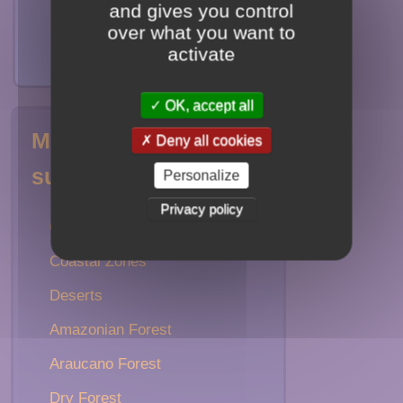
and gives you control
over what you want to
Amérique du sud
activate
OK, accept all
Milieux d'Amérique du
Deny all cookies
sud
Personalize
Privacy policy
Chaco, Espinal
Coastal Zones
Deserts
Amazonian Forest
Araucano Forest
Dry Forest