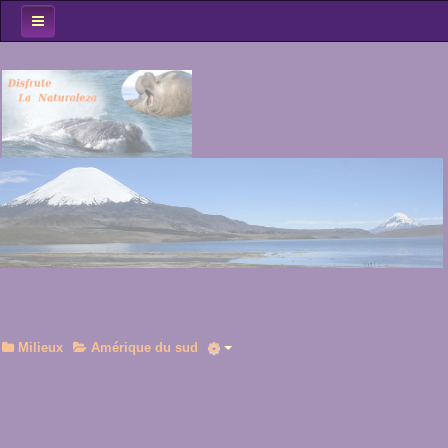
Accueil
Spots Obs
Oiseaux
Mammifères
Milieux
Le Coin des...
Au fil du voyage...
Milieux
Amérique du sud
Rechercher