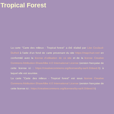
Tropical Forest
La carte "Carte des milieux - Tropical forest" a été réalisé par
Lise Coulaud-
Dutheil
à l'aide d'un fond de carte provenant du site
https://mapchart.net/
en
conformité avec la
license d'utilisation de ce site
et de la
license Creative
Commons Attribution-ShareAlike 4.0 International License
(version française de
cette license ici :
https://creativecommons.org/licenses/by-sa/4.0/deed.fr
) à
laquel elle est soumise.
La carte "Carte des milieux - Tropical forest" est sous
license Creative
Commons Attribution-ShareAlike 4.0 International License
(version française de
cette license ici :
https://creativecommons.org/licenses/by-sa/4.0/deed.fr
)