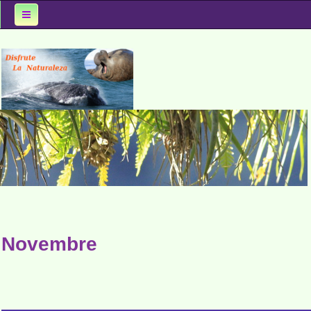
Accueil
Spots Obs
Oiseaux
Mammifères
Milieux
Le Coin des...
Au fil du voyage...
Novembre
Rechercher