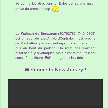
Je donne les directions et Babé est surpris qu'on
arrive du premier coup.
Le Walmart de Secaucus
(40.792782,-74.040805)
est un spot du LienAmNordCentrale. Il est proche
de Manhattan que l'on peut rejoindre en prenant un
bus au bout du parking. On n'est pas vraiment
autorisés à y bivouaquer, mais c'est toléré. Et il est
sensé être sécure. Enfin... regardez la vidéo.
Welcome to New Jersey !