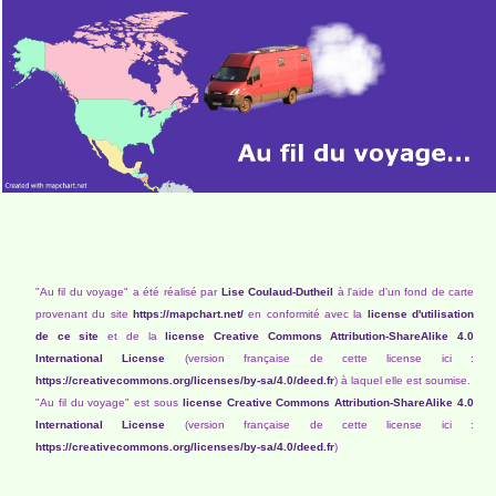
"Au fil du voyage" a été réalisé par
Lise Coulaud-Dutheil
à l'aide d'un fond de carte
provenant du site
https://mapchart.net/
en conformité avec la
license d'utilisation
de ce site
et de la
license Creative Commons Attribution-ShareAlike 4.0
International License
(version française de cette license ici :
https://creativecommons.org/licenses/by-sa/4.0/deed.fr
) à laquel elle est soumise.
"Au fil du voyage" est sous
license Creative Commons Attribution-ShareAlike 4.0
International License
(version française de cette license ici :
https://creativecommons.org/licenses/by-sa/4.0/deed.fr
)