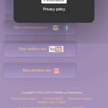
Mentions Légales
Privacy policy
Vos commentaires :
Nos vidéos sur
Nos photos sur
Copyright © 2012-2021 Disfrute La Naturaleza
Qui sommes-nous ?
Nous contacter
Mentions Légales
Politique des Cookies