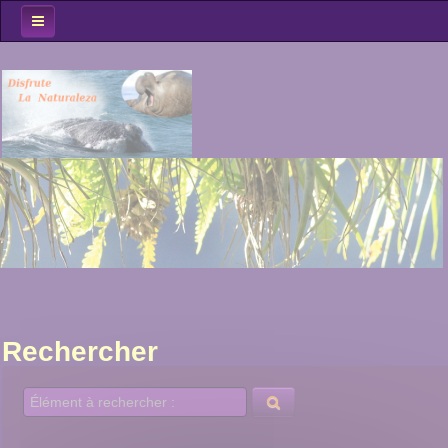
Accueil
Spots Obs
Oiseaux
Mammifères
Milieux
Le Coin des...
Au fil du voyage...
Rechercher
Rechercher