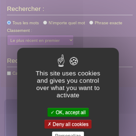
Rechercher :
Tous les mots
N'importe quel mot
Phrase exacte
Classement :
Rechercher uniquement dans :
This site uses cookies
Catégories
Articles
Tags
and gives you control
over what you want to
activate
Qui sommes-nous ?
OK, accept all
Politique des Cookies
Deny all cookies
Nous contacter
Personalize