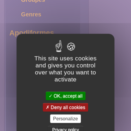
Genres
Apodiformes
Trochilidae
Hummingbird
This site uses cookies
and gives you control
Hermit
over what you want to
Jacobin
activate
Violet Ear
OK, accept all
Plovercrest
Deny all cookies
Mango
Personalize
Sapphire
Privacy policy