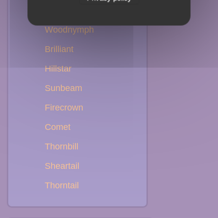
Emerald
Woodnymph
Brilliant
Hillstar
Sunbeam
Firecrown
Comet
Thornbill
Sheartail
Thorntail