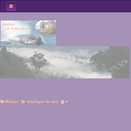
Accueil
Spots Obs
Oiseaux
Mammifères
Milieux
Le Coin des...
Au fil du voyage...
Milieux
Amérique du sud
Rechercher