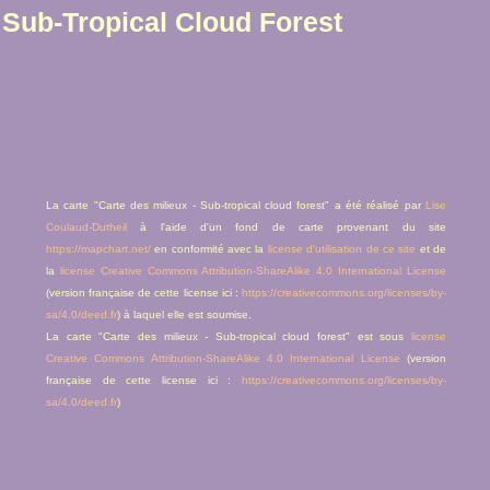
Sub-Tropical Cloud Forest
La carte "Carte des milieux - Sub-tropical cloud forest" a été réalisé par
Lise
Coulaud-Dutheil
à l'aide d'un fond de carte provenant du site
https://mapchart.net/
en conformité avec la
license d'utilisation de ce site
et de
la
license Creative Commons Attribution-ShareAlike 4.0 International License
(version française de cette license ici :
https://creativecommons.org/licenses/by-
sa/4.0/deed.fr
) à laquel elle est soumise.
La carte "Carte des milieux - Sub-tropical cloud forest" est sous
license
Creative Commons Attribution-ShareAlike 4.0 International License
(version
française de cette license ici :
https://creativecommons.org/licenses/by-
sa/4.0/deed.fr
)