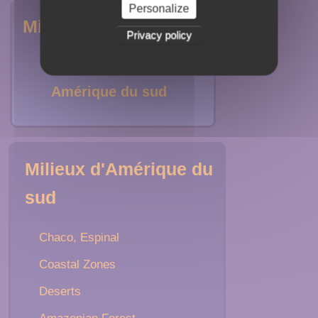
Personalize
Milieux
Privacy policy
Amérique du nord
Amérique du sud
Milieux d'Amérique du
sud
Chaco, Espinal
Coastal Zones
Deserts