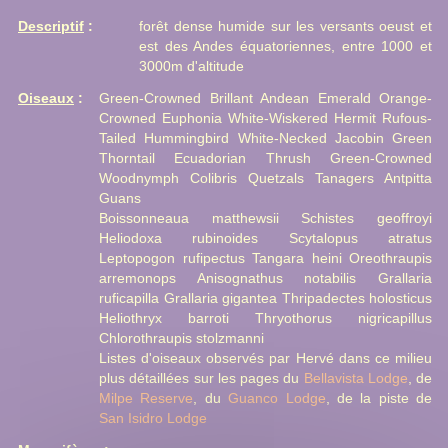
Descriptif
:
forêt dense humide sur les versants oeust et
est des Andes équatoriennes, entre 1000 et
3000m d'altitude
Oiseaux
:
Green-Crowned Brillant Andean Emerald Orange-
Crowned Euphonia White-Wiskered Hermit Rufous-
Tailed Hummingbird White-Necked Jacobin Green
Thorntail Ecuadorian Thrush Green-Crowned
Woodnymph Colibris Quetzals Tanagers Antpitta
Guans
Boissonneaua matthewsii Schistes geoffroyi
Heliodoxa rubinoides Scytalopus atratus
Leptopogon rufipectus Tangara heini Oreothraupis
arremonops Anisognathus notabilis Grallaria
ruficapilla Grallaria gigantea Thripadectes holosticus
Heliothryx barroti Thryothorus nigricapillus
Chlorothraupis stolzmanni
Listes d'oiseaux observés par Hervé dans ce milieu
plus détaillées sur les pages du
Bellavista Lodge
, de
Milpe Reserve
, du
Guanco Lodge
, de la piste de
San Isidro Lodge