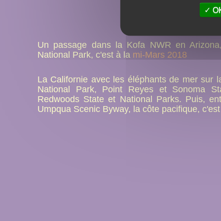
OK
Un passage dans la Kofa NWR en Arizona, p
National Park, c'est à la
mi-Mars 2018
La Californie avec les éléphants de mer sur 
National Park, Point Reyes et Sonoma S
Redwoods State et National Parks. Puis, en
Umpqua Scenic Byway, la côte pacifique, c'es