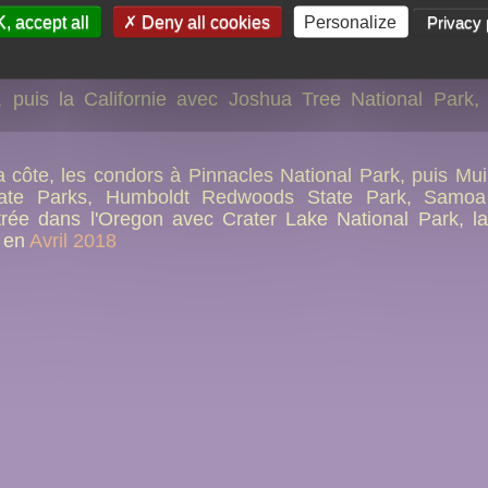
, accept all
Deny all cookies
Personalize
Privacy 
uis la Californie avec Joshua Tree National Park,
la côte, les condors à Pinnacles National Park, puis M
tate Parks, Humboldt Redwoods State Park, Samoa
trée dans l'Oregon avec Crater Lake National Park, l
t en
Avril 2018