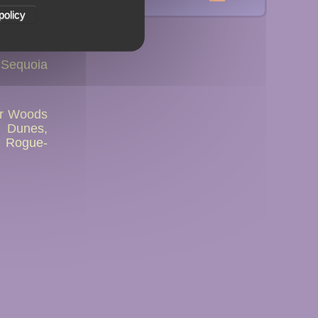
policy
 Sequoia
uir Woods
 Dunes,
a Rogue-