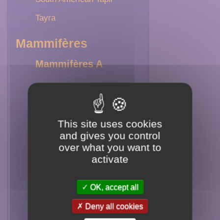
Tayra
Mammifères
Mammifères A
Mammifères B
Mammifères C
This site uses cookies
and gives you control
Mammifères D
over what you want to
activate
Mammifères F
Mammifères G
OK, accept all
Deny all cookies
Mammifères H