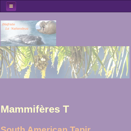
Accueil
Spots Obs
Oiseaux
Mammifères
Milieux
Le Coin des...
Au fil du voyage...
Mammifères T
Rechercher
South American Tapir